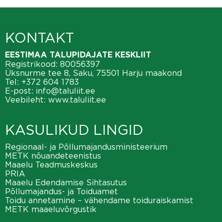
KONTAKT
EESTIMAA TALUPIDAJATE KESKLIIT
Registrikood: 80056397
Üksnurme tee 8, Saku, 75501 Harju maakond
Tel:
+372 604 1783
E-post:
info@taluliit.ee
Veebileht:
www.taluliit.ee
KASULIKUD LINGID
Regionaal- ja Põllumajandusministeerium
METK nõuandeteenistus
Maaelu Teadmuskeskus
PRIA
Maaelu Edendamise Sihtasutus
Põllumajandus- ja Toiduamet
Toidu annetamine – vähendame toiduraiskamist
METK maaeluvõrgustik