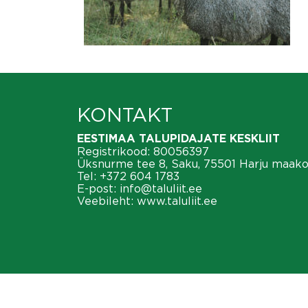
KONTAKT
EESTIMAA TALUPIDAJATE KESKLIIT
Registrikood: 80056397
Üksnurme tee 8, Saku, 75501 Harju maak
Tel:
+372 604 1783
E-post:
info@taluliit.ee
Veebileht:
www.taluliit.ee