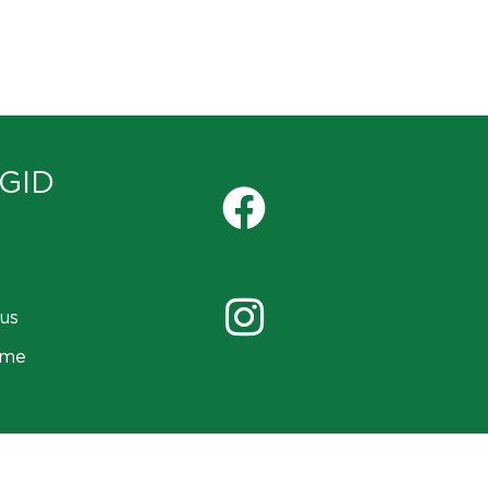
GID
us
ame