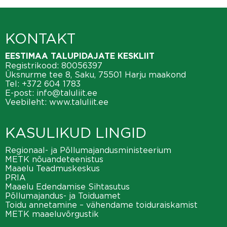
KONTAKT
EESTIMAA TALUPIDAJATE KESKLIIT
Registrikood: 80056397
Üksnurme tee 8, Saku, 75501 Harju maakond
Tel:
+372 604 1783
E-post:
info@taluliit.ee
Veebileht:
www.taluliit.ee
KASULIKUD LINGID
Regionaal- ja Põllumajandusministeerium
METK nõuandeteenistus
Maaelu Teadmuskeskus
PRIA
Maaelu Edendamise Sihtasutus
Põllumajandus- ja Toiduamet
Toidu annetamine – vähendame toiduraiskamist
METK maaeluvõrgustik