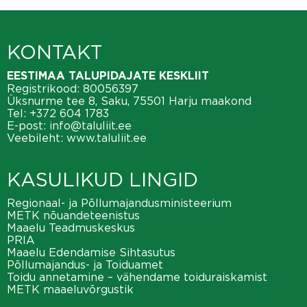
KONTAKT
EESTIMAA TALUPIDAJATE KESKLIIT
Registrikood: 80056397
Üksnurme tee 8, Saku, 75501 Harju maakond
Tel:
+372 604 1783
E-post:
info@taluliit.ee
Veebileht:
www.taluliit.ee
KASULIKUD LINGID
Regionaal- ja Põllumajandusministeerium
METK nõuandeteenistus
Maaelu Teadmuskeskus
PRIA
Maaelu Edendamise Sihtasutus
Põllumajandus- ja Toiduamet
Toidu annetamine – vähendame toiduraiskamist
METK maaeluvõrgustik