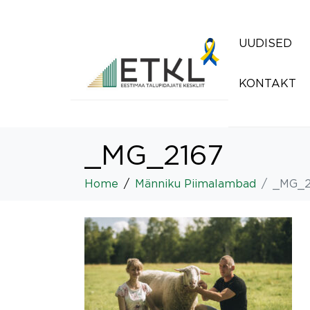
UUDISED
KONTAKT
_MG_2167
Home
Männiku Piimalambad
_MG_2