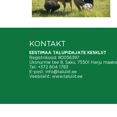
KONTAKT
EESTIMAA TALUPIDAJATE KESKLIIT
Registrikood: 80056397
Üksnurme tee 8, Saku, 75501 Harju maak
Tel:
+372 604 1783
E-post:
info@taluliit.ee
Veebileht:
www.taluliit.ee