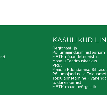
KASULIKUD LIN
Regionaal- ja
Põllumajandusministeerium
METK nõuandeteenistus
ond
Maaelu Teadmuskeskus
PRIA
Maaelu Edendamise Sihtasut
Põllumajandus- ja Toiduamet
Toidu annetamine – vähend
toiduraiskamist
METK maaeluvõrgustik