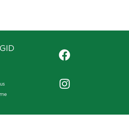
GID
us
ame