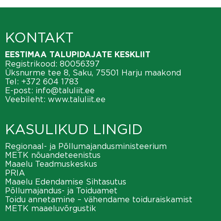
KONTAKT
EESTIMAA TALUPIDAJATE KESKLIIT
Registrikood: 80056397
Üksnurme tee 8, Saku, 75501 Harju maakond
Tel:
+372 604 1783
E-post:
info@taluliit.ee
Veebileht:
www.taluliit.ee
KASULIKUD LINGID
Regionaal- ja Põllumajandusministeerium
METK nõuandeteenistus
Maaelu Teadmuskeskus
PRIA
Maaelu Edendamise Sihtasutus
Põllumajandus- ja Toiduamet
Toidu annetamine – vähendame toiduraiskamist
METK maaeluvõrgustik