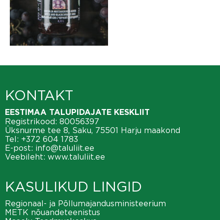
KONTAKT
EESTIMAA TALUPIDAJATE KESKLIIT
Registrikood: 80056397
Üksnurme tee 8, Saku, 75501 Harju maakond
Tel:
+372 604 1783
E-post:
info@taluliit.ee
Veebileht:
www.taluliit.ee
KASULIKUD LINGID
Regionaal- ja Põllumajandusministeerium
METK nõuandeteenistus