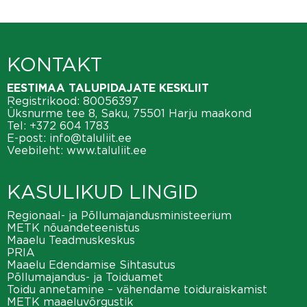
KONTAKT
EESTIMAA TALUPIDAJATE KESKLIIT
Registrikood: 80056397
Üksnurme tee 8, Saku, 75501 Harju maakond
Tel:
+372 604 1783
E-post:
info@taluliit.ee
Veebileht:
www.taluliit.ee
KASULIKUD LINGID
Regionaal- ja Põllumajandusministeerium
METK nõuandeteenistus
Maaelu Teadmuskeskus
PRIA
Maaelu Edendamise Sihtasutus
Põllumajandus- ja Toiduamet
Toidu annetamine – vähendame toiduraiskamist
METK maaeluvõrgustik