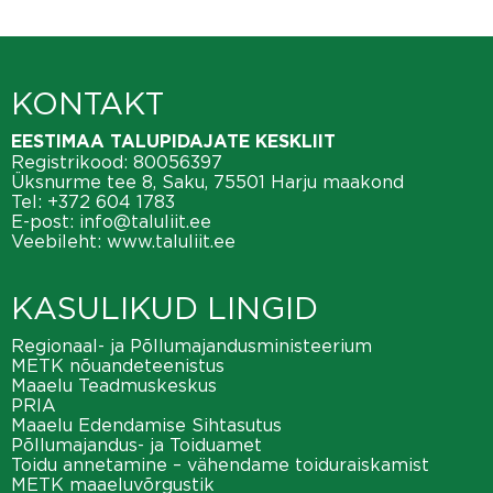
KONTAKT
EESTIMAA TALUPIDAJATE KESKLIIT
Registrikood: 80056397
Üksnurme tee 8, Saku, 75501 Harju maakond
Tel:
+372 604 1783
E-post:
info@taluliit.ee
Veebileht:
www.taluliit.ee
KASULIKUD LINGID
Regionaal- ja Põllumajandusministeerium
METK nõuandeteenistus
Maaelu Teadmuskeskus
PRIA
Maaelu Edendamise Sihtasutus
Põllumajandus- ja Toiduamet
Toidu annetamine – vähendame toiduraiskamist
METK maaeluvõrgustik