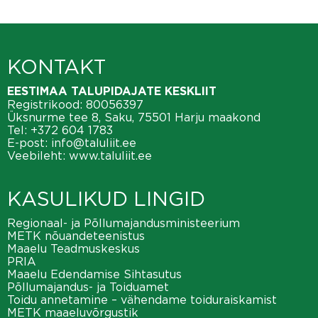
KONTAKT
EESTIMAA TALUPIDAJATE KESKLIIT
Registrikood: 80056397
Üksnurme tee 8, Saku, 75501 Harju maakond
Tel:
+372 604 1783
E-post:
info@taluliit.ee
Veebileht:
www.taluliit.ee
KASULIKUD LINGID
Regionaal- ja Põllumajandusministeerium
METK nõuandeteenistus
Maaelu Teadmuskeskus
PRIA
Maaelu Edendamise Sihtasutus
Põllumajandus- ja Toiduamet
Toidu annetamine – vähendame toiduraiskamist
METK maaeluvõrgustik