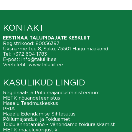
KONTAKT
EESTIMAA TALUPIDAJATE KESKLIIT
Registrikood: 80056397
Üksnurme tee 8, Saku, 75501 Harju maakond
Tel:
+372 604 1783
E-post:
info@taluliit.ee
Veebileht:
www.taluliit.ee
KASULIKUD LINGID
Regionaal- ja Põllumajandusministeerium
METK nõuandeteenistus
Maaelu Teadmuskeskus
PRIA
Maaelu Edendamise Sihtasutus
Põllumajandus- ja Toiduamet
Toidu annetamine – vähendame toiduraiskamist
METK maaeluvõrgustik