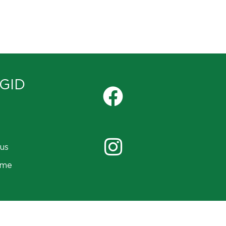
GID
us
ame