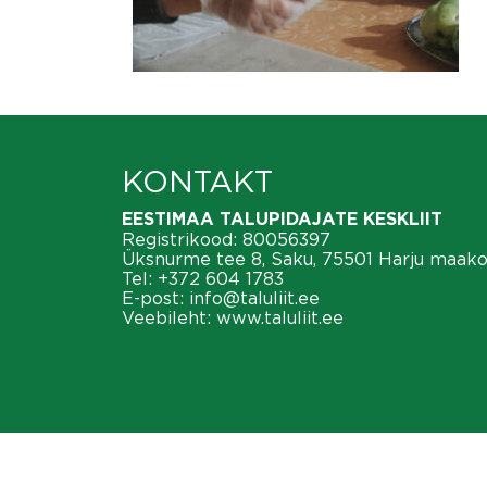
KONTAKT
EESTIMAA TALUPIDAJATE KESKLIIT
Registrikood: 80056397
Üksnurme tee 8, Saku, 75501 Harju maak
Tel:
+372 604 1783
E-post:
info@taluliit.ee
Veebileht:
www.taluliit.ee