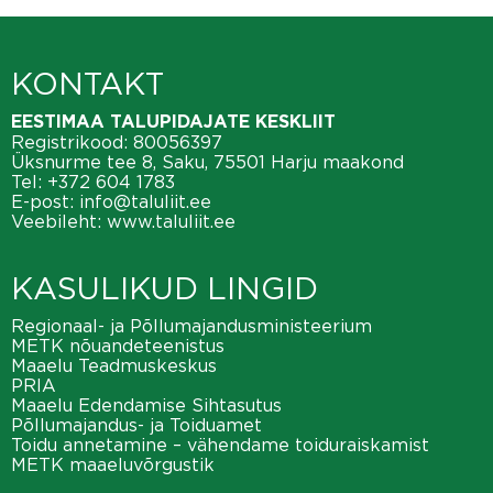
KONTAKT
EESTIMAA TALUPIDAJATE KESKLIIT
Registrikood: 80056397
Üksnurme tee 8, Saku, 75501 Harju maakond
Tel:
+372 604 1783
E-post:
info@taluliit.ee
Veebileht:
www.taluliit.ee
KASULIKUD LINGID
Regionaal- ja Põllumajandusministeerium
METK nõuandeteenistus
Maaelu Teadmuskeskus
PRIA
Maaelu Edendamise Sihtasutus
Põllumajandus- ja Toiduamet
Toidu annetamine – vähendame toiduraiskamist
METK maaeluvõrgustik