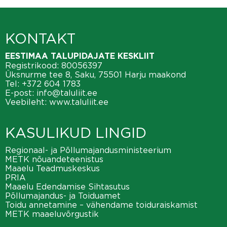
KONTAKT
EESTIMAA TALUPIDAJATE KESKLIIT
Registrikood: 80056397
Üksnurme tee 8, Saku, 75501 Harju maakond
Tel:
+372 604 1783
E-post:
info@taluliit.ee
Veebileht:
www.taluliit.ee
KASULIKUD LINGID
Regionaal- ja Põllumajandusministeerium
METK nõuandeteenistus
Maaelu Teadmuskeskus
PRIA
Maaelu Edendamise Sihtasutus
Põllumajandus- ja Toiduamet
Toidu annetamine – vähendame toiduraiskamist
METK maaeluvõrgustik