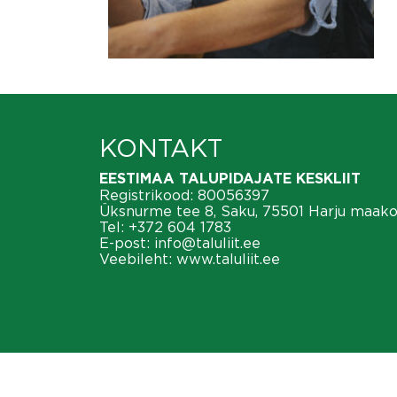
KONTAKT
EESTIMAA TALUPIDAJATE KESKLIIT
Registrikood: 80056397
Üksnurme tee 8, Saku, 75501 Harju maak
Tel:
+372 604 1783
E-post:
info@taluliit.ee
Veebileht:
www.taluliit.ee