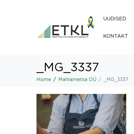
UUDISED
KONTAKT
_MG_3337
Home
Mahlametsa OÜ
_MG_3337