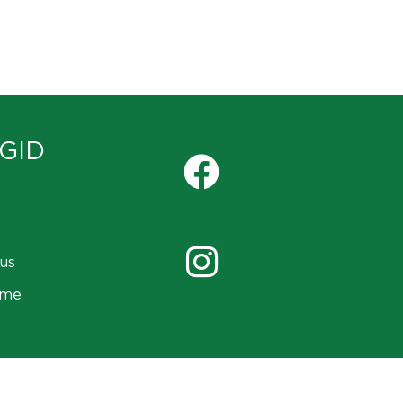
GID
us
ame