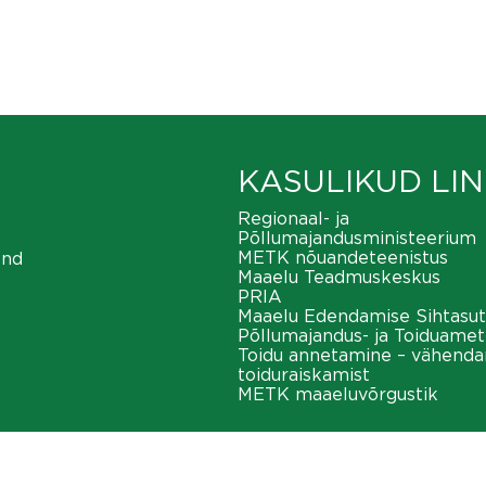
KASULIKUD LIN
Regionaal- ja
Põllumajandusministeerium
METK nõuandeteenistus
ond
Maaelu Teadmuskeskus
PRIA
Maaelu Edendamise Sihtasut
Põllumajandus- ja Toiduamet
Toidu annetamine – vähend
toiduraiskamist
METK maaeluvõrgustik