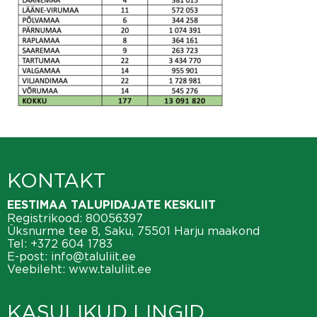
KONTAKT
EESTIMAA TALUPIDAJATE KESKLIIT
Registrikood: 80056397
Üksnurme tee 8, Saku, 75501 Harju maakond
Tel:
+372 604 1783
E-post:
info@taluliit.ee
Veebileht:
www.taluliit.ee
KASULIKUD LINGID