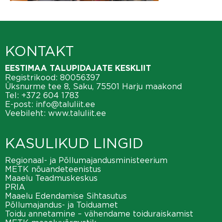
KONTAKT
EESTIMAA TALUPIDAJATE KESKLIIT
Registrikood: 80056397
Üksnurme tee 8, Saku, 75501 Harju maakond
Tel:
+372 604 1783
E-post:
info@taluliit.ee
Veebileht:
www.taluliit.ee
KASULIKUD LINGID
Regionaal- ja Põllumajandusministeerium
METK nõuandeteenistus
Maaelu Teadmuskeskus
PRIA
Maaelu Edendamise Sihtasutus
Põllumajandus- ja Toiduamet
Toidu annetamine – vähendame toiduraiskamist