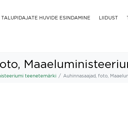
TALUPIDAJATE HUVIDE ESINDAMINE
LIIDUST
foto, Maaeluministeeri
nisteeriumi teenetemärki
Auhinnasaajad, foto, Maaelu