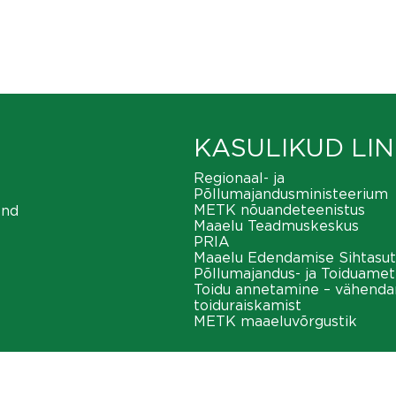
KASULIKUD LIN
Regionaal- ja
Põllumajandusministeerium
METK nõuandeteenistus
ond
Maaelu Teadmuskeskus
PRIA
Maaelu Edendamise Sihtasut
Põllumajandus- ja Toiduamet
Toidu annetamine – vähend
toiduraiskamist
METK maaeluvõrgustik