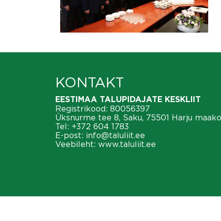
KONTAKT
EESTIMAA TALUPIDAJATE KESKLIIT
Registrikood: 80056397
Üksnurme tee 8, Saku, 75501 Harju maak
Tel:
+372 604 1783
E-post:
info@taluliit.ee
Veebileht:
www.taluliit.ee