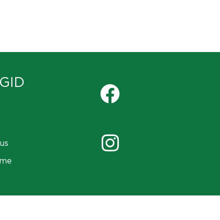
GID
us
ame