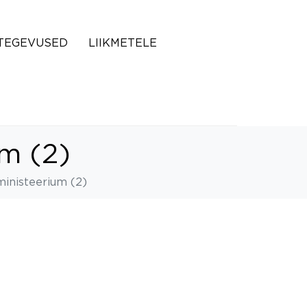
TEGEVUSED
LIIKMETELE
um (2)
ministeerium (2)