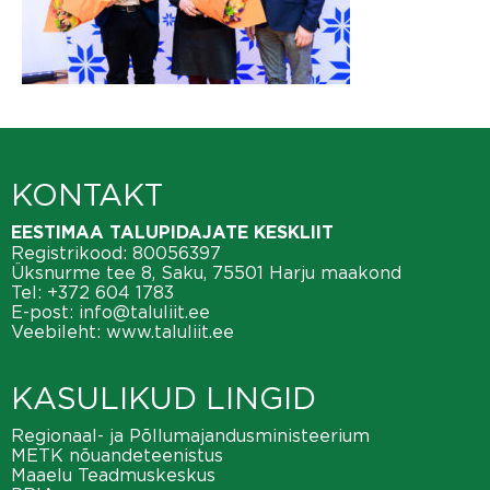
KONTAKT
EESTIMAA TALUPIDAJATE KESKLIIT
Registrikood: 80056397
Üksnurme tee 8, Saku, 75501 Harju maakond
Tel:
+372 604 1783
E-post:
info@taluliit.ee
Veebileht:
www.taluliit.ee
KASULIKUD LINGID
Regionaal- ja Põllumajandusministeerium
METK nõuandeteenistus
Maaelu Teadmuskeskus