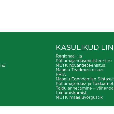
KASULIKUD LIN
Regionaal- ja
Põllumajandusministeerium
METK nõuandeteenistus
ond
Maaelu Teadmuskeskus
PRIA
Maaelu Edendamise Sihtasut
Põllumajandus- ja Toiduamet
Toidu annetamine – vähend
toiduraiskamist
METK maaeluvõrgustik