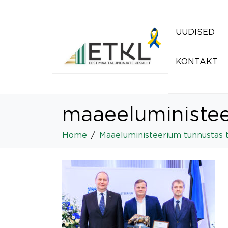
UUDISED
KONTAKT
maaeeluministe
Home
Maaeluministeerium tunnustas 