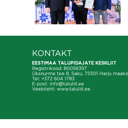
KONTAKT
EESTIMAA TALUPIDAJATE KESKLIIT
Registrikood: 80056397
Üksnurme tee 8, Saku, 75501 Harju maak
Tel:
+372 604 1783
E-post:
info@taluliit.ee
Veebileht:
www.taluliit.ee