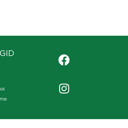
GID
us
ame