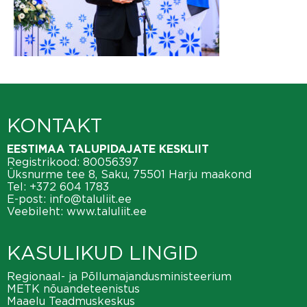
KONTAKT
EESTIMAA TALUPIDAJATE KESKLIIT
Registrikood: 80056397
Üksnurme tee 8, Saku, 75501 Harju maakond
Tel:
+372 604 1783
E-post:
info@taluliit.ee
Veebileht:
www.taluliit.ee
KASULIKUD LINGID
Regionaal- ja Põllumajandusministeerium
METK nõuandeteenistus
Maaelu Teadmuskeskus