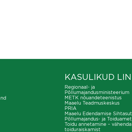
KASULIKUD LIN
Regionaal- ja
Põllumajandusministeerium
METK nõuandeteenistus
ond
Maaelu Teadmuskeskus
PRIA
Maaelu Edendamise Sihtasut
Põllumajandus- ja Toiduamet
Toidu annetamine – vähend
toiduraiskamist