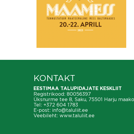
KONTAKT
EESTIMAA TALUPIDAJATE KESKLIIT
Registrikood: 80056397
Üksnurme tee 8, Saku, 75501 Harju maak
Tel:
+372 604 1783
E-post:
info@taluliit.ee
Veebileht:
www.taluliit.ee