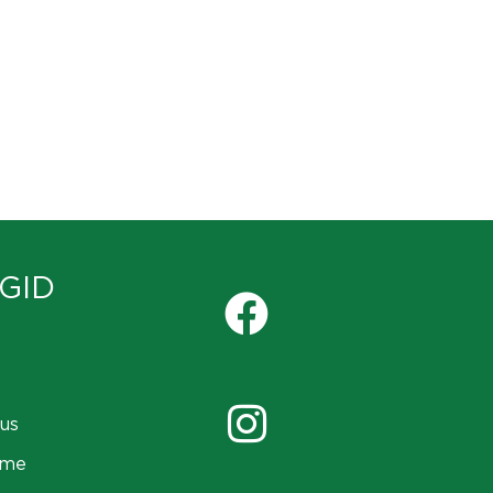
GID
us
ame