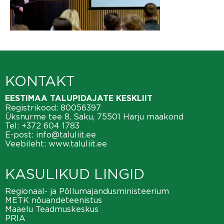
KONTAKT
EESTIMAA TALUPIDAJATE KESKLIIT
Registrikood: 80056397
Üksnurme tee 8, Saku, 75501 Harju maakond
Tel:
+372 604 1783
E-post:
info@taluliit.ee
Veebileht:
www.taluliit.ee
KASULIKUD LINGID
Regionaal- ja Põllumajandusministeerium
METK nõuandeteenistus
Maaelu Teadmuskeskus
PRIA