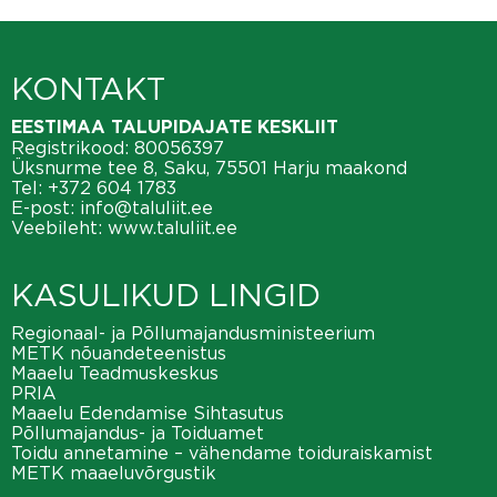
KONTAKT
EESTIMAA TALUPIDAJATE KESKLIIT
Registrikood: 80056397
Üksnurme tee 8, Saku, 75501 Harju maakond
Tel:
+372 604 1783
E-post:
info@taluliit.ee
Veebileht:
www.taluliit.ee
KASULIKUD LINGID
Regionaal- ja Põllumajandusministeerium
METK nõuandeteenistus
Maaelu Teadmuskeskus
PRIA
Maaelu Edendamise Sihtasutus
Põllumajandus- ja Toiduamet
Toidu annetamine – vähendame toiduraiskamist
METK maaeluvõrgustik