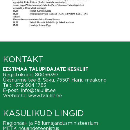
KONTAKT
EESTIMAA TALUPIDAJATE KESKLIIT
Registrikood: 80056397
Üksnurme tee 8, Saku, 75501 Harju maakond
Tel:
+372 604 1783
E-post:
info@taluliit.ee
Veebileht:
www.taluliit.ee
KASULIKUD LINGID
Regionaal- ja Põllumajandusministeerium
METK nõuandeteenistus