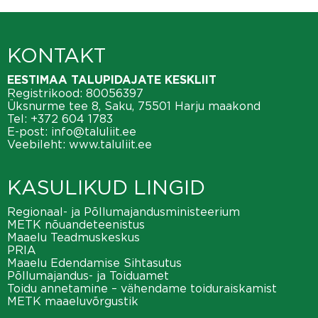
KONTAKT
EESTIMAA TALUPIDAJATE KESKLIIT
Registrikood: 80056397
Üksnurme tee 8, Saku, 75501 Harju maakond
Tel:
+372 604 1783
E-post:
info@taluliit.ee
Veebileht:
www.taluliit.ee
KASULIKUD LINGID
Regionaal- ja Põllumajandusministeerium
METK nõuandeteenistus
Maaelu Teadmuskeskus
PRIA
Maaelu Edendamise Sihtasutus
Põllumajandus- ja Toiduamet
Toidu annetamine – vähendame toiduraiskamist
METK maaeluvõrgustik