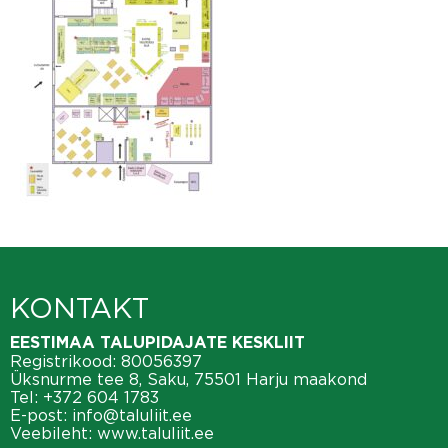
KONTAKT
EESTIMAA TALUPIDAJATE KESKLIIT
Registrikood: 80056397
Üksnurme tee 8, Saku, 75501 Harju maakond
Tel:
+372 604 1783
E-post:
info@taluliit.ee
Veebileht:
www.taluliit.ee