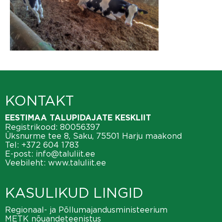
KONTAKT
EESTIMAA TALUPIDAJATE KESKLIIT
Registrikood: 80056397
Üksnurme tee 8, Saku, 75501 Harju maakond
Tel:
+372 604 1783
E-post:
info@taluliit.ee
Veebileht:
www.taluliit.ee
KASULIKUD LINGID
Regionaal- ja Põllumajandusministeerium
METK nõuandeteenistus