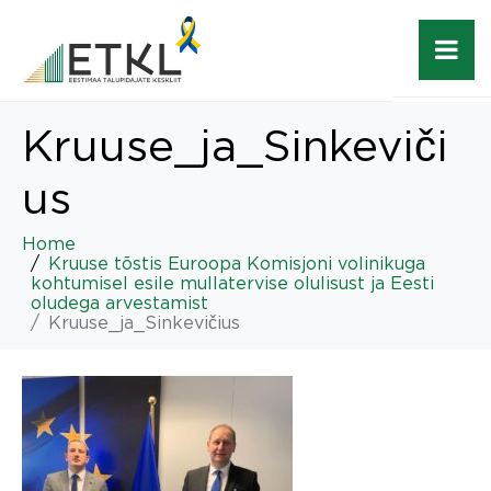
Kruuse_ja_Sinkeviči
us
Home
Kruuse tõstis Euroopa Komisjoni volinikuga
kohtumisel esile mullatervise olulisust ja Eesti
oludega arvestamist
Kruuse_ja_Sinkevičius