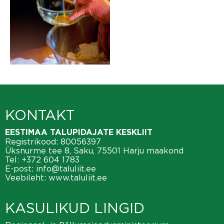
KONTAKT
EESTIMAA TALUPIDAJATE KESKLIIT
Registrikood: 80056397
Üksnurme tee 8, Saku, 75501 Harju maakond
Tel:
+372 604 1783
E-post:
info@taluliit.ee
Veebileht:
www.taluliit.ee
KASULIKUD LINGID