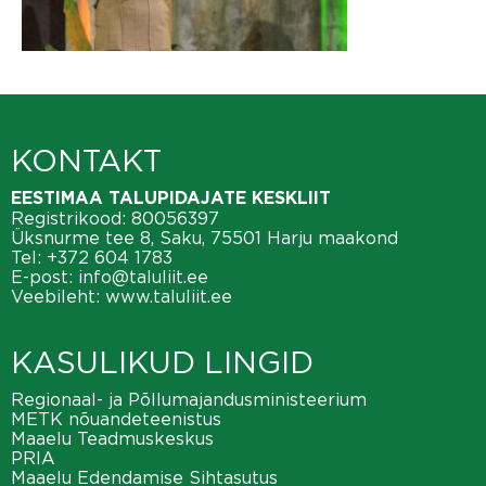
KONTAKT
EESTIMAA TALUPIDAJATE KESKLIIT
Registrikood: 80056397
Üksnurme tee 8, Saku, 75501 Harju maakond
Tel:
+372 604 1783
E-post:
info@taluliit.ee
Veebileht:
www.taluliit.ee
KASULIKUD LINGID
Regionaal- ja Põllumajandusministeerium
METK nõuandeteenistus
Maaelu Teadmuskeskus
PRIA
Maaelu Edendamise Sihtasutus