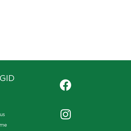
GID
us
ame