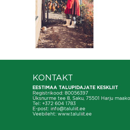
KONTAKT
EESTIMAA TALUPIDAJATE KESKLIIT
Registrikood: 80056397
Üksnurme tee 8, Saku, 75501 Harju maak
Tel:
+372 604 1783
E-post:
info@taluliit.ee
Veebileht:
www.taluliit.ee