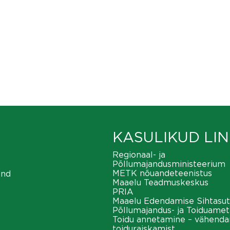
KASULIKUD LIN
Regionaal- ja
Põllumajandusministeerium
METK nõuandeteenistus
ond
Maaelu Teadmuskeskus
PRIA
Maaelu Edendamise Sihtasut
Põllumajandus- ja Toiduamet
Toidu annetamine – vähend
toiduraiskamist