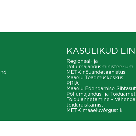
KASULIKUD LIN
Regionaal- ja
Põllumajandusministeerium
METK nõuandeteenistus
ond
Maaelu Teadmuskeskus
PRIA
Maaelu Edendamise Sihtasut
Põllumajandus- ja Toiduamet
Toidu annetamine – vähend
toiduraiskamist
METK maaeluvõrgustik