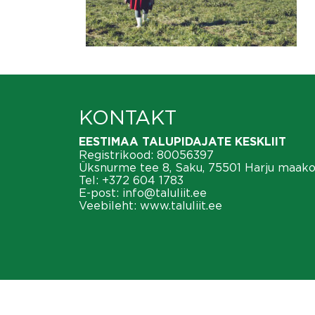
KONTAKT
EESTIMAA TALUPIDAJATE KESKLIIT
Registrikood: 80056397
Üksnurme tee 8, Saku, 75501 Harju maak
Tel:
+372 604 1783
E-post:
info@taluliit.ee
Veebileht:
www.taluliit.ee