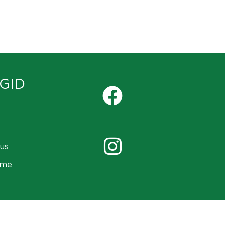
GID
us
ame