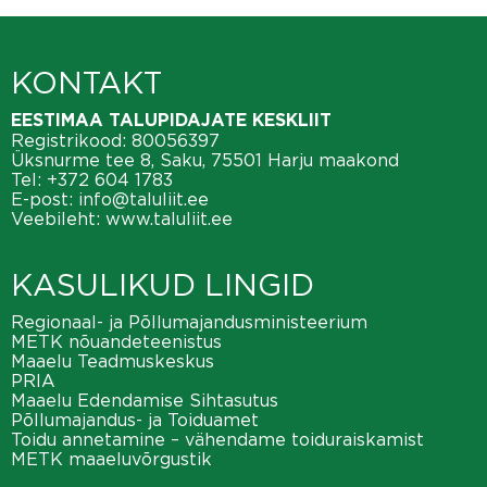
KONTAKT
EESTIMAA TALUPIDAJATE KESKLIIT
Registrikood: 80056397
Üksnurme tee 8, Saku, 75501 Harju maakond
Tel:
+372 604 1783
E-post:
info@taluliit.ee
Veebileht:
www.taluliit.ee
KASULIKUD LINGID
Regionaal- ja Põllumajandusministeerium
METK nõuandeteenistus
Maaelu Teadmuskeskus
PRIA
Maaelu Edendamise Sihtasutus
Põllumajandus- ja Toiduamet
Toidu annetamine – vähendame toiduraiskamist
METK maaeluvõrgustik