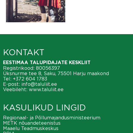
KONTAKT
EESTIMAA TALUPIDAJATE KESKLIIT
Registrikood: 80056397
Üksnurme tee 8, Saku, 75501 Harju maakond
Tel:
+372 604 1783
E-post:
info@taluliit.ee
Veebileht:
www.taluliit.ee
KASULIKUD LINGID
Regionaal- ja Põllumajandusministeerium
METK nõuandeteenistus
Maaelu Teadmuskeskus