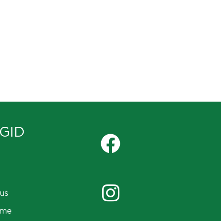
GID
us
ame