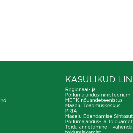
KASULIKUD LIN
Regionaal- ja
Põllumajandusministeerium
METK nõuandeteenistus
ond
Maaelu Teadmuskeskus
PRIA
Maaelu Edendamise Sihtasut
Põllumajandus- ja Toiduamet
Toidu annetamine – vähend
toiduraiskamist