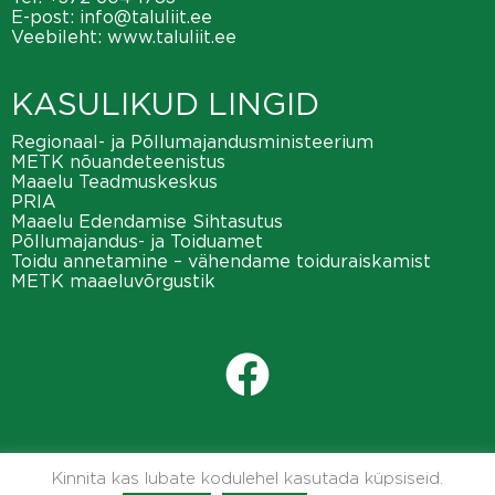
E-post:
info@taluliit.ee
Veebileht:
www.taluliit.ee
KASULIKUD LINGID
Regionaal- ja Põllumajandusministeerium
METK nõuandeteenistus
Maaelu Teadmuskeskus
PRIA
Maaelu Edendamise Sihtasutus
Põllumajandus- ja Toiduamet
Toidu annetamine – vähendame toiduraiskamist
METK maaeluvõrgustik
Kinnita kas lubate kodulehel kasutada küpsiseid.