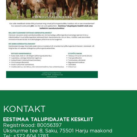
KONTAKT
EESTIMAA TALUPIDAJATE KESKLIIT
Registrikood: 80056397
Üksnurme tee 8, Saku, 75501 Harju maakond
Tel:
+372 604 1783