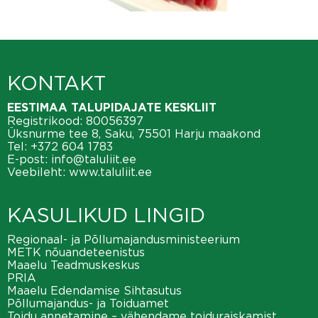
KONTAKT
EESTIMAA TALUPIDAJATE KESKLIIT
Registrikood: 80056397
Üksnurme tee 8, Saku, 75501 Harju maakond
Tel:
+372 604 1783
E-post:
info@taluliit.ee
Veebileht:
www.taluliit.ee
KASULIKUD LINGID
Regionaal- ja Põllumajandusministeerium
METK nõuandeteenistus
Maaelu Teadmuskeskus
PRIA
Maaelu Edendamise Sihtasutus
Põllumajandus- ja Toiduamet
Toidu annetamine – vähendame toiduraiskamist