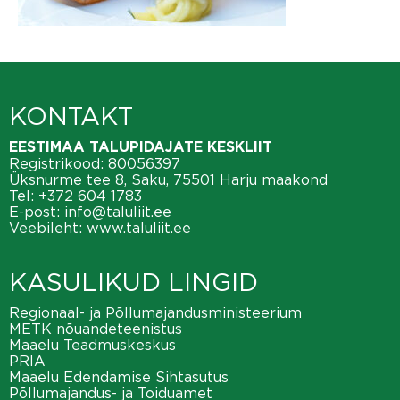
KONTAKT
EESTIMAA TALUPIDAJATE KESKLIIT
Registrikood: 80056397
Üksnurme tee 8, Saku, 75501 Harju maakond
Tel:
+372 604 1783
E-post:
info@taluliit.ee
Veebileht:
www.taluliit.ee
KASULIKUD LINGID
Regionaal- ja Põllumajandusministeerium
METK nõuandeteenistus
Maaelu Teadmuskeskus
PRIA
Maaelu Edendamise Sihtasutus
Põllumajandus- ja Toiduamet