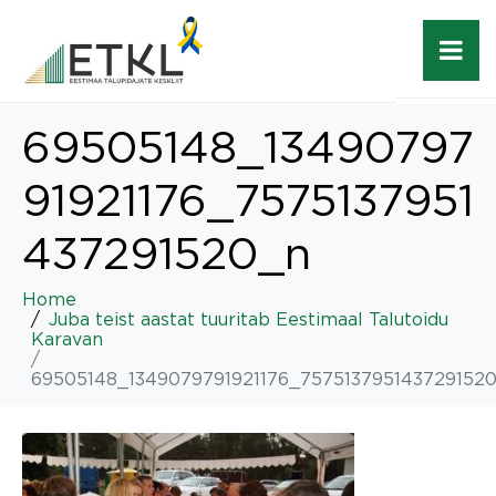
69505148_13490797
91921176_7575137951
437291520_n
Home
Juba teist aastat tuuritab Eestimaal Talutoidu
Karavan
69505148_1349079791921176_757513795143729152