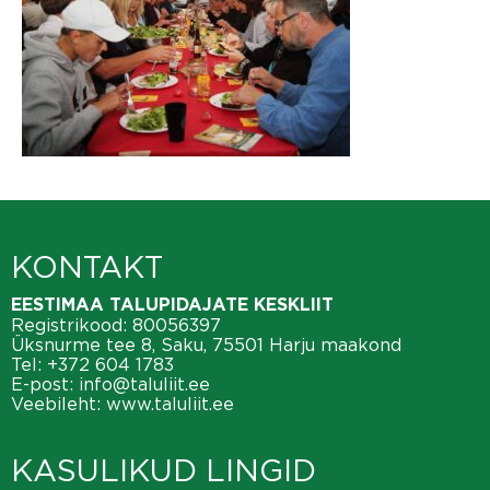
KONTAKT
EESTIMAA TALUPIDAJATE KESKLIIT
Registrikood: 80056397
Üksnurme tee 8, Saku, 75501 Harju maakond
Tel:
+372 604 1783
E-post:
info@taluliit.ee
Veebileht:
www.taluliit.ee
KASULIKUD LINGID