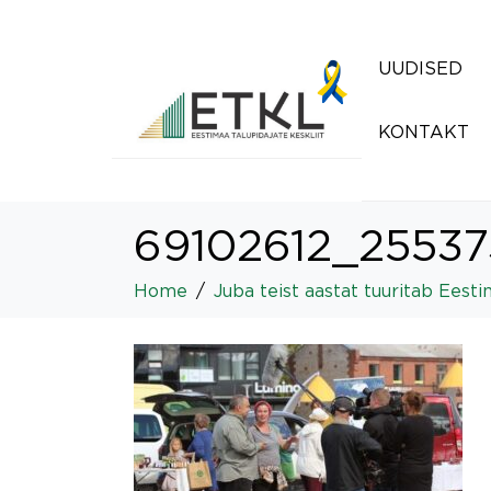
UUDISED
KONTAKT
69102612_25537
Home
Juba teist aastat tuuritab Eest