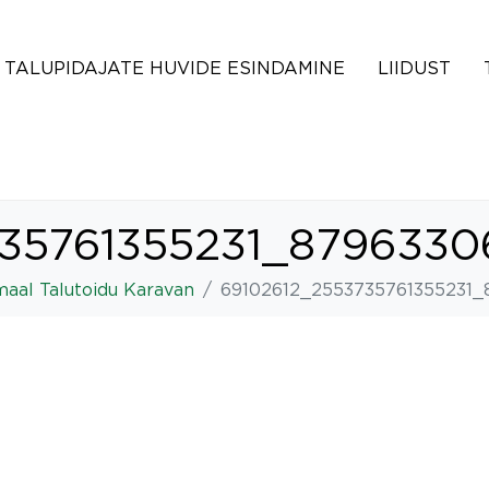
TALUPIDAJATE HUVIDE ESINDAMINE
LIIDUST
35761355231_8796330
imaal Talutoidu Karavan
69102612_2553735761355231_