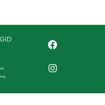
GID
us
ame