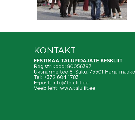
KONTAKT
EESTIMAA TALUPIDAJATE KESKLIIT
Registrikood: 80056397
Üksnurme tee 8, Saku, 75501 Harju maak
Tel:
+372 604 1783
E-post:
info@taluliit.ee
Veebileht:
www.taluliit.ee