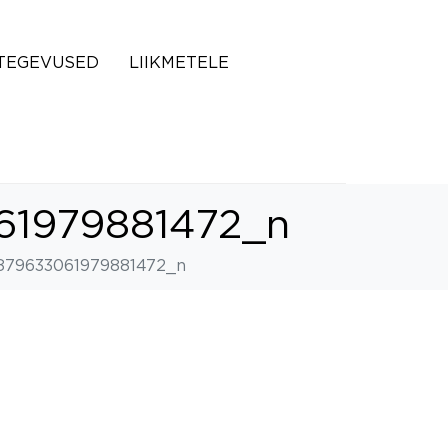
TEGEVUSED
LIIKMETELE
61979881472_n
879633061979881472_n