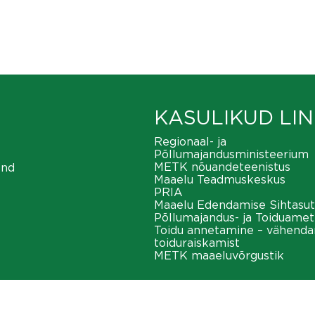
KASULIKUD LIN
Regionaal- ja
Põllumajandusministeerium
METK nõuandeteenistus
ond
Maaelu Teadmuskeskus
PRIA
Maaelu Edendamise Sihtasut
Põllumajandus- ja Toiduamet
Toidu annetamine – vähend
toiduraiskamist
METK maaeluvõrgustik