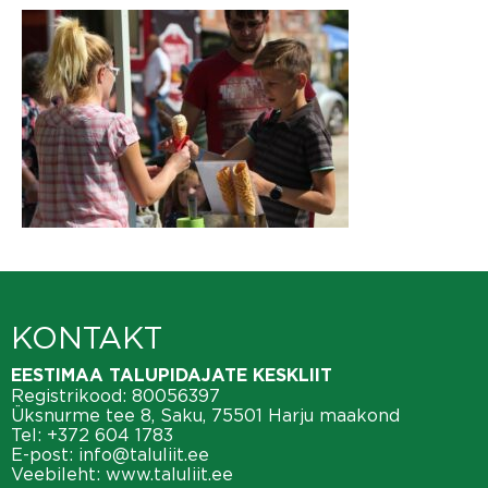
KONTAKT
EESTIMAA TALUPIDAJATE KESKLIIT
Registrikood: 80056397
Üksnurme tee 8, Saku, 75501 Harju maakond
Tel:
+372 604 1783
E-post:
info@taluliit.ee
Veebileht:
www.taluliit.ee