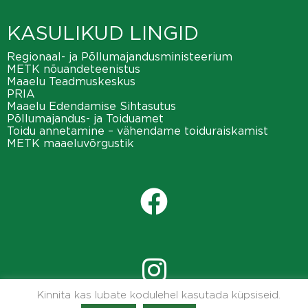
KASULIKUD LINGID
Regionaal- ja Põllumajandusministeerium
METK nõuandeteenistus
Maaelu Teadmuskeskus
PRIA
Maaelu Edendamise Sihtasutus
Põllumajandus- ja Toiduamet
Toidu annetamine – vähendame toiduraiskamist
METK maaeluvõrgustik
Kinnita kas lubate kodulehel kasutada küpsiseid.