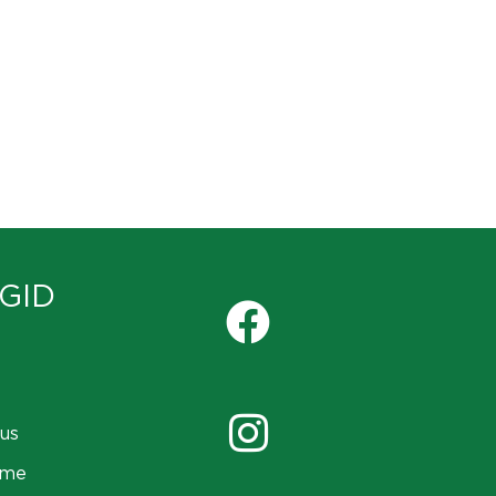
GID
us
ame