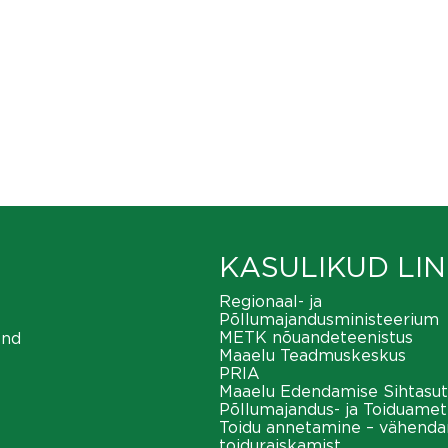
KASULIKUD LIN
Regionaal- ja
Põllumajandusministeerium
METK nõuandeteenistus
ond
Maaelu Teadmuskeskus
PRIA
Maaelu Edendamise Sihtasut
Põllumajandus- ja Toiduamet
Toidu annetamine – vähend
toiduraiskamist