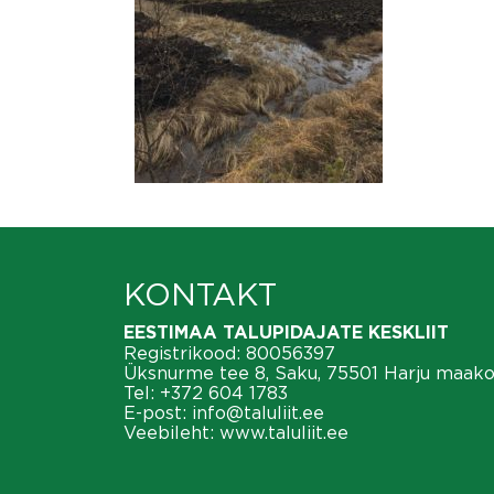
KONTAKT
EESTIMAA TALUPIDAJATE KESKLIIT
Registrikood: 80056397
Üksnurme tee 8, Saku, 75501 Harju maak
Tel:
+372 604 1783
E-post:
info@taluliit.ee
Veebileht:
www.taluliit.ee