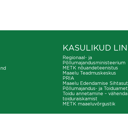
KASULIKUD LIN
Regionaal- ja
Põllumajandusministeerium
METK nõuandeteenistus
ond
Maaelu Teadmuskeskus
PRIA
Maaelu Edendamise Sihtasut
Põllumajandus- ja Toiduamet
Toidu annetamine – vähend
toiduraiskamist
METK maaeluvõrgustik