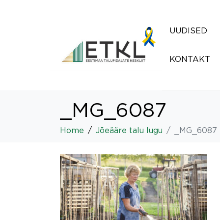
UUDISED
KONTAKT
_MG_6087
Home
Jõeääre talu lugu
_MG_6087