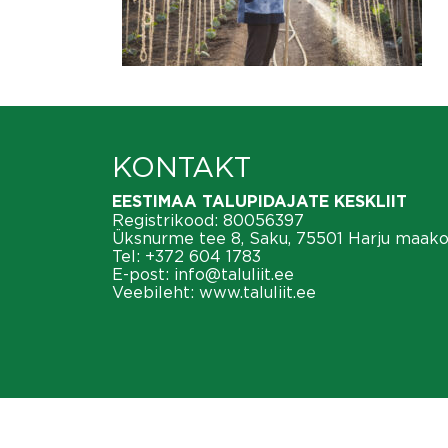
KONTAKT
EESTIMAA TALUPIDAJATE KESKLIIT
Registrikood: 80056397
Üksnurme tee 8, Saku, 75501 Harju maak
Tel:
+372 604 1783
E-post:
info@taluliit.ee
Veebileht:
www.taluliit.ee