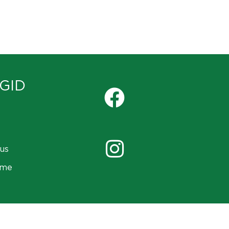
GID
us
ame