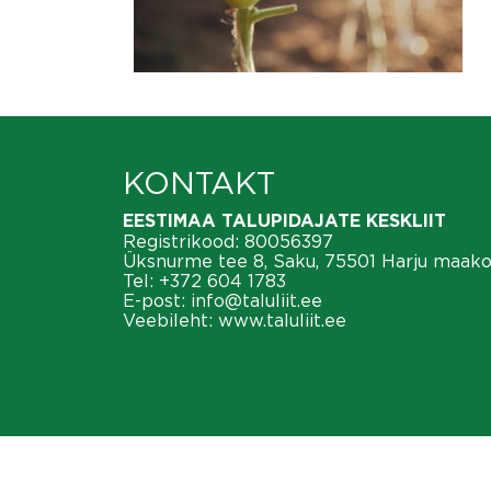
KONTAKT
EESTIMAA TALUPIDAJATE KESKLIIT
Registrikood: 80056397
Üksnurme tee 8, Saku, 75501 Harju maak
Tel:
+372 604 1783
E-post:
info@taluliit.ee
Veebileht:
www.taluliit.ee