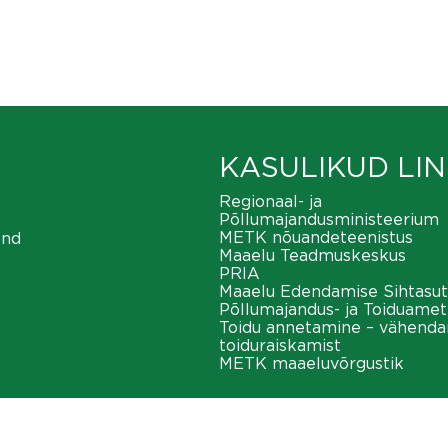
KASULIKUD LIN
Regionaal- ja
Põllumajandusministeerium
METK nõuandeteenistus
ond
Maaelu Teadmuskeskus
PRIA
Maaelu Edendamise Sihtasut
Põllumajandus- ja Toiduamet
Toidu annetamine – vähend
toiduraiskamist
METK maaeluvõrgustik