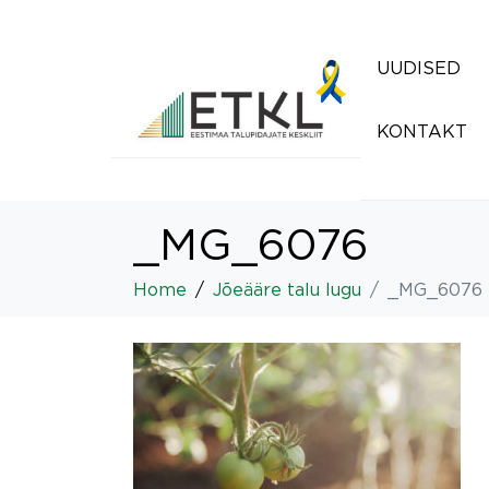
UUDISED
KONTAKT
_MG_6076
Home
Jõeääre talu lugu
_MG_6076