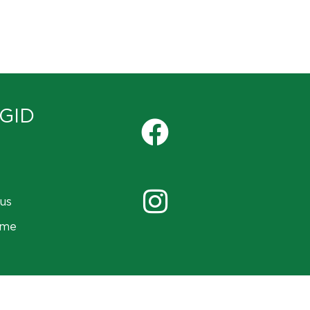
GID
us
ame