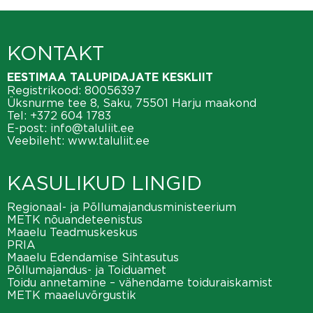
KONTAKT
EESTIMAA TALUPIDAJATE KESKLIIT
Registrikood: 80056397
Üksnurme tee 8, Saku, 75501 Harju maakond
Tel:
+372 604 1783
E-post:
info@taluliit.ee
Veebileht:
www.taluliit.ee
KASULIKUD LINGID
Regionaal- ja Põllumajandusministeerium
METK nõuandeteenistus
Maaelu Teadmuskeskus
PRIA
Maaelu Edendamise Sihtasutus
Põllumajandus- ja Toiduamet
Toidu annetamine – vähendame toiduraiskamist
METK maaeluvõrgustik