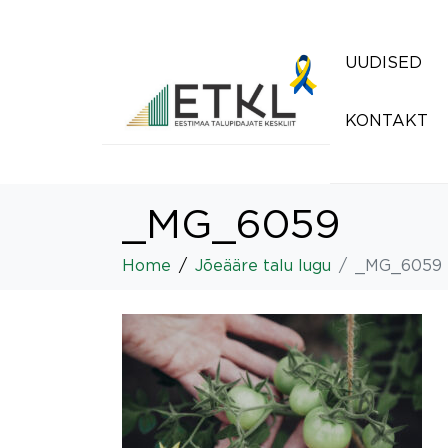
UUDISED
KONTAKT
_MG_6059
Home
Jõeääre talu lugu
_MG_6059