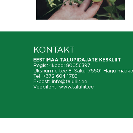
KONTAKT
EESTIMAA TALUPIDAJATE KESKLIIT
Registrikood: 80056397
Üksnurme tee 8, Saku, 75501 Harju maak
Tel:
+372 604 1783
E-post:
info@taluliit.ee
Veebileht:
www.taluliit.ee