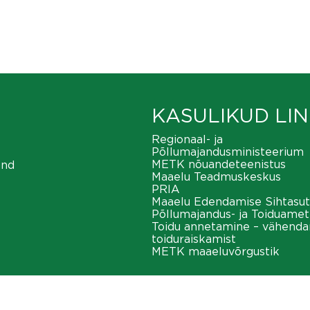
KASULIKUD LIN
Regionaal- ja
Põllumajandusministeerium
METK nõuandeteenistus
ond
Maaelu Teadmuskeskus
PRIA
Maaelu Edendamise Sihtasut
Põllumajandus- ja Toiduamet
Toidu annetamine – vähend
toiduraiskamist
METK maaeluvõrgustik