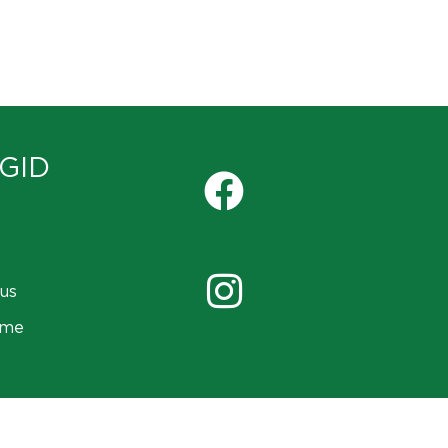
GID
us
ame