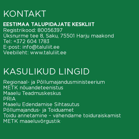
KONTAKT
EESTIMAA TALUPIDAJATE KESKLIIT
Registrikood: 80056397
Üksnurme tee 8, Saku, 75501 Harju maakond
Tel:
+372 604 1783
E-post:
info@taluliit.ee
Veebileht:
www.taluliit.ee
KASULIKUD LINGID
Regionaal- ja Põllumajandusministeerium
METK nõuandeteenistus
Maaelu Teadmuskeskus
PRIA
Maaelu Edendamise Sihtasutus
Põllumajandus- ja Toiduamet
Toidu annetamine – vähendame toiduraiskamist
METK maaeluvõrgustik