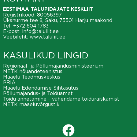
EESTIMAA TALUPIDAJATE KESKLIIT
Registrikood: 80056397
Üksnurme tee 8, Saku, 75501 Harju maakond
Tel:
+372 604 1783
E-post:
info@taluliit.ee
Veebileht:
www.taluliit.ee
KASULIKUD LINGID
Regionaal- ja Põllumajandusministeerium
METK nõuandeteenistus
Maaelu Teadmuskeskus
PRIA
Maaelu Edendamise Sihtasutus
Põllumajandus- ja Toiduamet
Toidu annetamine – vähendame toiduraiskamist
METK maaeluvõrgustik