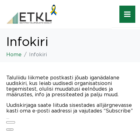
Infokiri
Home
Infokiri
Taluliidu liikmete postkasti jõuab iganädalane
uudiskiri, kus leiab uudisedi organisatsiooni
tegemistest, olulisi muudatusi eelnõudes ja
määrustes, info ja pressiteated ja palju muud.
Uudiskirjaga saate liituda sisestades alljärgnevasse
kasti oma e-posti aadressi ja vajutades “Subscribe”
E-posti aadress